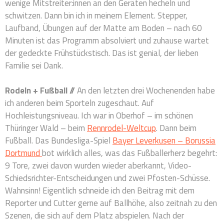
wenige Mitstreiter:innen an den Geräten hecheln und
schwitzen. Dann bin ich in meinem Element. Stepper,
Laufband, Übungen auf der Matte am Boden – nach 60
Minuten ist das Programm absolviert und zuhause wartet
der gedeckte Frühstückstisch. Das ist genial, der lieben
Familie sei Dank.
Rodeln
+ Fußball //
An den letzten drei Wochenenden habe
ich anderen beim Sporteln zugeschaut. Auf
Hochleistungsniveau. Ich war in Oberhof – im schönen
Thüringer Wald – beim
Rennrodel-Weltcup
. Dann beim
Fußball. Das Bundesliga-Spiel
B
ayer Leverkusen – Borussia
Dortmund
bot wirklich alles, was das Fußballerherz begehrt:
9 Tore, zwei davon wurden wieder aberkannt, Video-
Schiedsrichter-Entscheidungen und zwei Pfosten-Schüsse.
Wahnsinn! Eigentlich schneide ich den Beitrag mit dem
Reporter und Cutter gerne auf Ballhöhe, also zeitnah zu den
Szenen, die sich auf dem Platz abspielen. Nach der