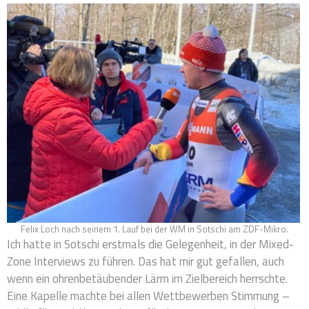
Felix Loch nach seinem 1. Lauf bei der WM in Sotschi am ZDF-Mikro.
Ich hatte in Sotschi erstmals die Gelegenheit, in der Mixed-
Zone Interviews zu führen. Das hat mir gut gefallen, auch
wenn ein ohrenbetäubender Lärm im Zielbereich herrschte.
Eine Kapelle machte bei allen Wettbewerben Stimmung –